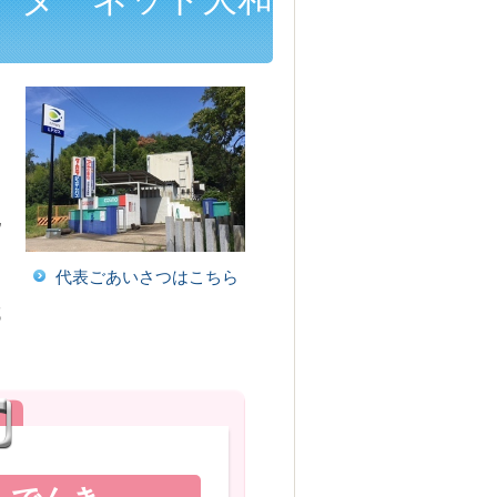
さ
配
代表ごあいさつはこちら
域